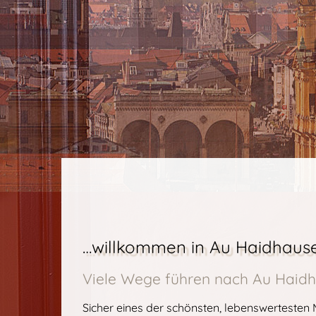
…willkommen in Au Haidhaus
Viele Wege führen nach Au Haidh
Sicher eines der schönsten, lebenswertesten 