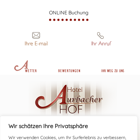
ONLINE Buchung
Aurbacher Hof
Wir schätzen Ihre Privatsphäre
Aurbacherstraße 5 - 81541 München
Wir verwenden Cookies, um Ihr Surferlebnis zu verbessern,
TEL +49(0) 89 - 48 09 10